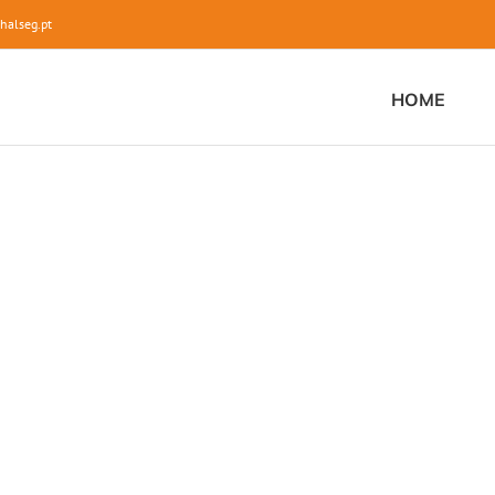
halseg.pt
HOME
Banco de Portugal
As Nossas Obras
Obra no Banco de Portugal
LEARN MORE
Teatro Municipal de Portimão
As Nossas Obras
Obra no Teatro Municipal de Portimão