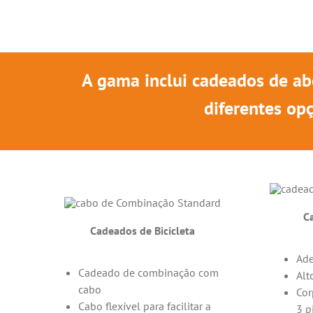
A gama inclui cadeados de ab
diferentes op
C
Cadeados de Bicicleta
Ade
Cadeado de combinação com
Alt
cabo
Cor
Cabo flexível para facilitar a
3 p