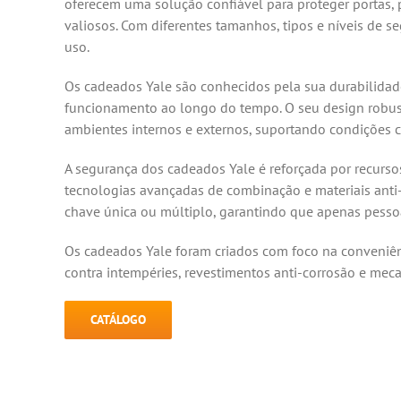
oferecem uma solução confiável para proteger portas, po
valiosos. Com diferentes tamanhos, tipos e níveis de s
uso.
Os cadeados Yale são conhecidos pela sua durabilidade
funcionamento ao longo do tempo. O seu design robust
ambientes internos e externos, suportando condições cl
A segurança dos cadeados Yale é reforçada por recurso
tecnologias avançadas de combinação e materiais ant
chave única ou múltiplo, garantindo que apenas pesso
Os cadeados Yale foram criados com foco na conveniên
contra intempéries, revestimentos anti-corrosão e meca
CATÁLOGO