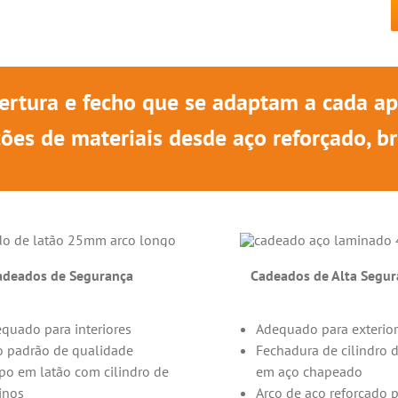
A
ertura e fecho que se adaptam a cada apl
ções de materiais desde aço reforçado, br
adeados de Segurança
Cadeados de Alta Segur
quado para interiores
Adequado para exterior
o padrão de qualidade
Fechadura de cilindro 
po em latão com cilindro de
em aço chapeado
inos
Arco de aço reforçado 