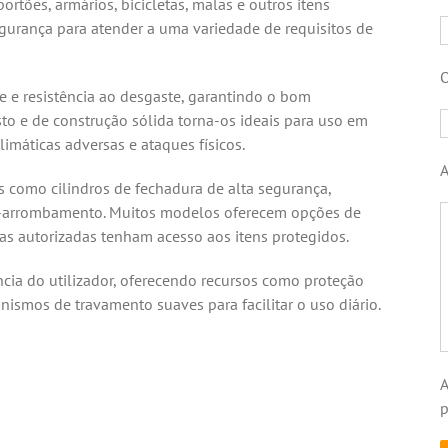
rtões, armários, bicicletas, malas e outros itens
egurança para atender a uma variedade de requisitos de
O
 e resistência ao desgaste, garantindo o bom
o e de construção sólida torna-os ideais para uso em
imáticas adversas e ataques físicos.
s como cilindros de fechadura de alta segurança,
i-arrombamento. Muitos modelos oferecem opções de
as autorizadas tenham acesso aos itens protegidos.
cia do utilizador, oferecendo recursos como proteção
nismos de travamento suaves para facilitar o uso diário.
A
p