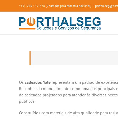
Skip
+351 289 142 728 (Chamada para rede fixa nacional)
|
porthalseg@port
to
content
Os
cadeados Yale
representam um padrão de excelência
Reconhecida mundialmente como uma das principais ma
de cadeados projetados para atender às diversas neces
públicos.
Construídos com materiais de alta qualidade para resi