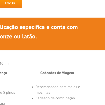
lternative:
icação específica e conta com
onze ou latão.
ança
Cadeados de Viagem
Recomendado para malas e
de 5 pinos
mochilas
Cadeado de combinação
para