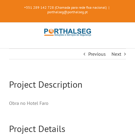
Skip
+351 289 142 728 (Chamada para rede fixa nacional)
|
to
porthalseg@porthalseg.pt
content
Previous
Next
Project Description
Obra no Hotel Faro
Project Details