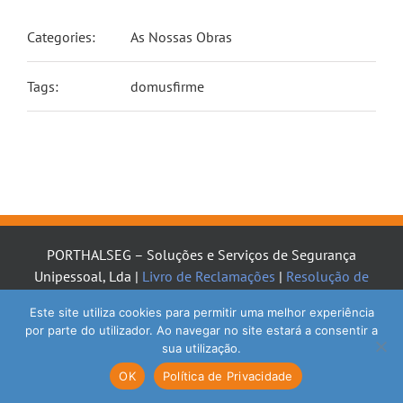
Categories:
As Nossas Obras
Tags:
domusfirme
PORTHALSEG – Soluções e Serviços de Segurança
Unipessoal, Lda |
Livro de Reclamações
|
Resolução de
Litígios
|
Política de Privacidade
|
Cookies
Este site utiliza cookies para permitir uma melhor experiência
por parte do utilizador. Ao navegar no site estará a consentir a
sua utilização.
OK
Política de Privacidade